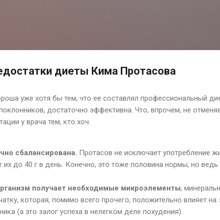
К основному контенту
едостатки диеты Кима Протасова
оша уже хотя бы тем, что ее составлял профессиональный диет
 поклонников, достаточно эффективна. Что, впрочем, не отмен
ации у врача тем, кто хоч.
очно сбалансирована.
Протасов не исключает употребление ж
т их до 40 г в день. Конечно, это тоже половина нормы, но ведь
организм получает необходимые микроэлементы
, минераль
чатку, которая, помимо всего прочего, положительно влияет на
ка (а это залог успеха в нелегком деле похудения).