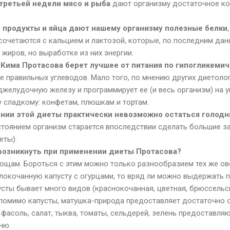
 третьей недели мясо и рыба
дают организму достаточное к
 продукты и яйца дают нашему организму полезные белки
сочетаются с кальцием и лактозой, которые, по последним дан
жиров, но выработке из них энергии.
а Кима Протасова берет лучшее от питания по гипогликеми
е правильных углеводов. Мало того, по мнению других диетолог
джелудочную железу и программирует ее (и весь организм) на 
у сладкому: конфетам, плюшкам и тортам.
нии этой диеты практически невозможно остаться голод
тоянием организм старается впоследствии сделать большие за
еты).
возникнуть при применении диеты Протасова?
вощам. Бороться с этим можно только разнообразием тех же ов
локочанную капусту с огурцами, то вряд ли можно выдержать п
усты бывает много видов (краснокочанная, цветная, брюссельск
и, помимо капусты, матушка-природа предоставляет достаточно
 фасоль, салат, тыква, томаты, сельдерей, зелень предоставля
ню.