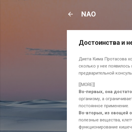
NAO
Достоинства и н
Диета Кима Протасова хор
сколько у нее появилось
предварительной консульт
[[MORE]]
Во-первых, она достат
организму, а ограничивае
постоянное применение.
Во-вторых, из овощей 
полезные вещества, клет
функционирование кишечни