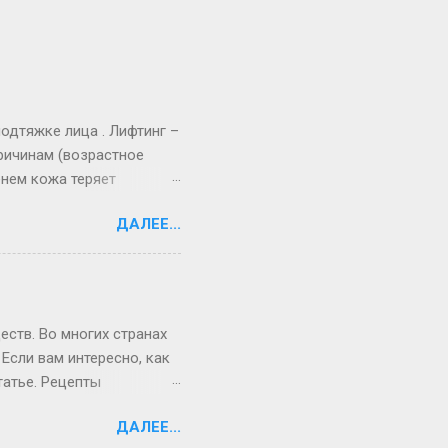
одтяжке лица . Лифтинг –
ричинам (возрастное
енем кожа теряет
ствием силы тяжести
ДАЛЕЕ...
учшить внешний вид кожи
ровать разные методики
 и возможностями.
вно и добиться отличного
ина – для регулярного
еств. Во многих странах
Если вам интересно, как
татье. Рецепты
зных вариантах –
ДАЛЕЕ...
ами. [[MORE]]Домашнее