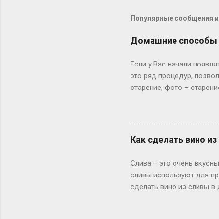
Популярные сообщения из
Домашние способы 
Если у Вас начали появля
это ряд процедур, позво
старение, фото – старени
эластичность. Мимическ
обвисает вниз – образую
и избавиться от недоста
лифтинга кожи лица и вы
Как сделать вино и
[[MORE]] В домашних усл
результата. Но при таких
Слива – это очень вкусн
проведения соответствую
сливы используют для пр
сделать вино из сливы в
домашнего вина могут ок
классическом или десерт