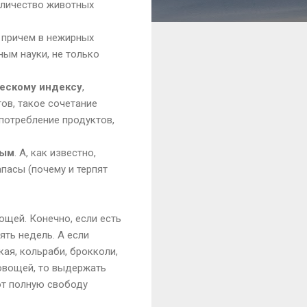
оличество животных
, причем в нежирных
ным науки, не только
ческому индексу
,
ов, такое сочетание
употребление продуктов,
ным
. А, как известно,
пасы (почему и терпят
ощей. Конечно, если есть
ять недель. А если
ая, кольраби, брокколи,
 овощей, то выдержать
ют полную свободу