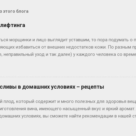
 этого блога
лифтинга
ться морщинки и лицо выглядит уставшим, то пора подумать о п
ляющих избавиться от внешних недостатков кожи. По разным п
е, неправильный уход и так далее) у каждого человека со врем
ие мышцы, поддерживающие кожу, ослабевают. И кожа под дей
тся морщины и складки. Естественно, возникает мысль: как ул
тков. Первый правильный шаг в этом направление - проанализи
брать для себя самый подходящий в соответствии с запросами
з сливы в домашних условиях – рецепты
овиях лифтинг кожи лица можно проводить достаточно эффекти
 условиях длительное время (2 – 4 месяца) нужна и самодисципл
ый плод, который содержит и много полезных для здоровья вещ
щих процедур, пишет Лифтинг кожи лица надо ...
иготовления вина, имеющего насыщенный вкус и яркий аромат. 
 домашних условиях, вы сможете найти рекомендации в нашей с
азаться вам весьма полезными. Такое вино можно сделать в ра
ном, оно будет прекрасно сочетаться с самыми разными блюд