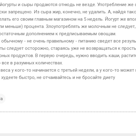
 йогурты и сыры продаются отнюдь не везде. Употребление же 
ки запрещено. Из сыра жир, конечно, не удалить. А, найдя так
елать его своим главным магазином на 5 недель. Йогурт же вп
или меньше) процента. Злоупотреблять же молочным не следует,
остаточным дополнением к предписываемым овощам.
к обычному - не очень правильному - питанию сведет все резуль
ты следует осторожно, стараясь уже не возвращаться к прост
ных продуктов. В первую очередь, нужно вводить каши, растит
 все в разумных количествах.
веса у кого-то начинается с третьей недели, а у кого-то может
е худеете быстро, не отчаивайтесь и не бросайте диету
та