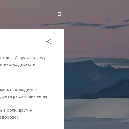
олог. И, судя по тому,
яет необходимости
иров, необходимых
 диета рассчитана не на
ные соли, другие
 здоровое