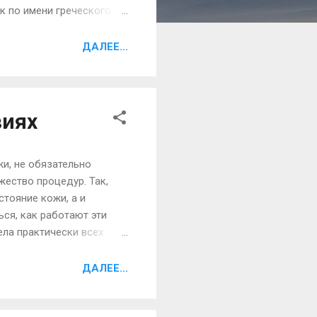
к по имени греческого
ен находился в состоянии
 Причины возникновения
ДАЛЕЕ...
е он возникает у
риапизм возникает при
виях
жи, не обязательно
жество процедур. Так,
стояние кожи, а и
ся, как работают эти
ела практически всех
ических свойствах
рьевой продукт Мертвого
ДАЛЕЕ...
ти маски могут оказывать
тствует экстракт перца