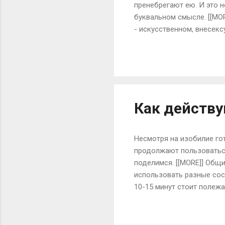
пренебрегают ею. И это н
буквальном смысле. [[MOR
- искусственном, внесекс
словарях. Мы, дети секс
принято называть «полов
женским и мужским удово
домыслов о мастурбации, 
нормального сексуального
Как действ
Несмотря на изобилие го
продолжают пользоватьс
поделимся. [[MORE]] Общ
использовать разные сос
10-15 минут стоит полеж
омолаживающую маску на
смазывают кремом (облад
маску не наносят, а люб