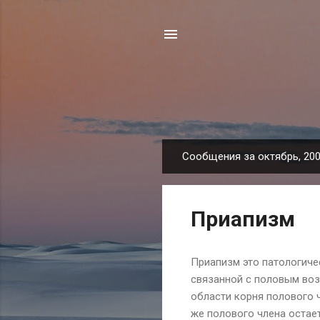
Сообщения за октябрь, 20
С
о
о
Приапизм
б
щ
е
Приапизм это патологиче
н
связанной с половым во
и
области корня полового ч
я
же полового члена остае