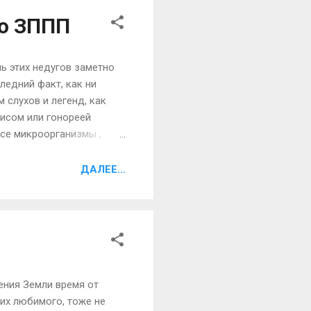
о ЗППП
ь этих недугов заметно
ледний факт, как ни
 слухов и легенд, как
лисом или гонореей
все микроорганизмы ,
ом полотенце или
 то есть не носить чужие
ДАЛЕЕ...
мадой, не чистить зубы
 же встречаются.
ения Земли время от
щих любимого, тоже не