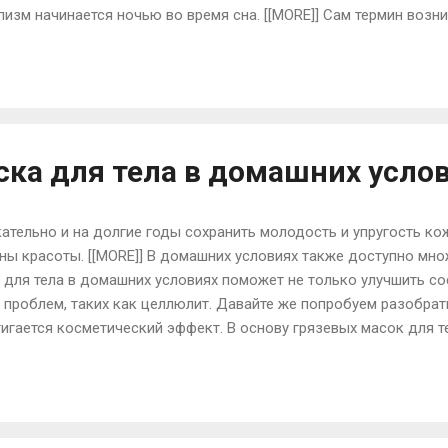
изм начинается ночью во время сна. [[MORE]] Сам термин возни
 и плодородия. Он же был и богом распутства и его половой чл
апизм может возникнуть как у взрослых мужчин так и у детей.
знообразными: Приапизм может быть психогенным. В этом случа
болеваниями, эпилепсией, у больных неврозами. Нейрогенный п
 спинного мозга – травмы, опухоли, энцефалиты. ...
ска для тела в домашних усло
ательно и на долгие годы сохранить молодость и упругость ко
ны красоты. [[MORE]] В домашних условиях также доступно мно
 для тела в домашних условиях поможет не только улучшить со
 проблем, таких как целлюлит. Давайте же попробуем разобрать
тигается косметический эффект. В основу грязевых масок для т
 грязь из знаменитого Мертвого моря. О ее целебных и космет
 мире. Поэтому производители косметики часто используют сы
ных масок. В зависимости от других компонентов в составе, э
 например, если в составе грязевой маски для тела также прису
станет прекрасным средством в борьбе с л...