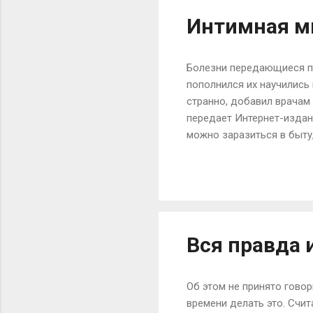
Интимная м
Болезни передающиеся пр
пополнился их научились 
странно, добавил врачам
передает Интернет-издани
можно заразиться в быту,
которые вызывают венери
мочалке в течение нескол
вещи (в том числе и сере
чужой щеткой и так далее
Например, сыпь на теле в
Вся правда 
Об этом не принято гово
времени делать это. Счи