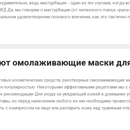
еудивительно, ведь мастурбация - один из тех случаев, когда вс
E]] Да, мы говорим о мастурбации (от латинского manus «рука» 
уальном удовлетворении полового влечения, как это тактично 
уальной революции, спокойно и непринужденно говорим о том, 
ым извращением». О прошлом и настоящем, о статистике и след
льствием, о фактах и домыслах мы сейчас и поговорим. Итак, 
пишет . Факт первый. Сегодня тот факт, что мастурбация явля
 поведения, стал признанным. Однако так бы...
уют омолаживающие маски для
товых косметических средств, рукотворные омолаживающие м
я популярностью. Некоторыми эффективными рецептами мы с в
ие рекомендации Для ухода за увядающей кожей в домашних у
тавы, но перед нанесением любого из них необходимо провести
ать с компрессом на лице или распарить кожу над травяным отв
 тщательно очищенное лицо, причем сухую и нормальную кожу
ательницы жирной кожи этого не делают). Обратите внимание 
ые составы готовят непосредственно перед нанесением. В сред