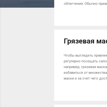
облегчения. Обычно приап
бога Приапа – бога садов
постоянной эрекции. При
приапизма могут быть ра
больных психическими за
заболеваниях головного и
Грязевая ма
Чтобы выглядеть привлек
регулярно посещать сало
например, грязевая маска
избавиться от множества
маски и за счет чего дос
производителей включена
широко известно во всем
моря для создания различ
различное действие. Так,
или кофеин, такая маска 