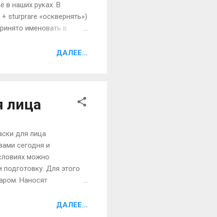
ё в наших руках. В
+ sturprare «осквернять»)
принято именовать в
что когда-то было
ствиях, о разнице между
ДАЛЕЕ...
десять фактов и
ется одной из форм
 лица
аски для лица
ами сегодня и
словиях можно
 подготовку. Для этого
аром. Наносят
 предварительно
— на область вокруг глаз
ДАЛЕЕ...
нем длительность