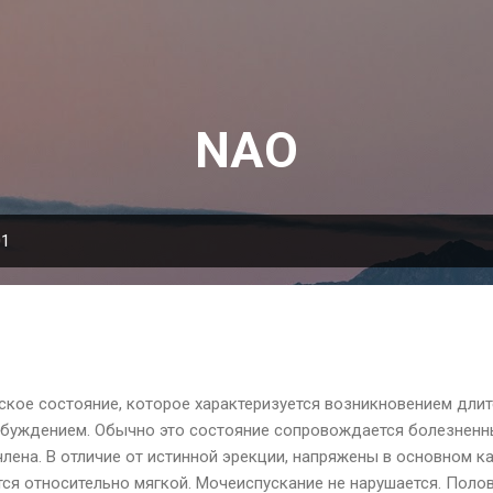
К основному контенту
NAO
01
ское состояние, которое характеризуется возникновением длит
збуждением. Обычно это состояние сопровождается болезнен
лена. В отличие от истинной эрекции, напряжены в основном к
тся относительно мягкой. Мочеиспускание не нарушается. Полов