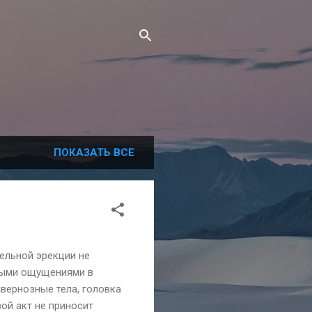
ПОКАЗАТЬ ВСЕ
ельной эрекции не
ными ощущениями в
авернозные тела, головка
ой акт не приносит