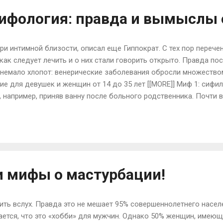
ифология: правда и вымыслы 
и интимной близости, описал еще Гиппократ. С тех пор перечен
как следует лечить и о них стали говорить открыто. Правда пос
 немало хлопот: венерические заболевания обросли множеством
е для девушек и женщин от 14 до 35 лет [[MORE]] Миф 1: сифи
 например, приняв ванну после больного родственника. Почти 
ческие болезни, могут оставаться жизнеспособными на влажн
ьких часов. Но если соблюдать элементарные правила гигиены,
жки ), не докуривать чужую сигарету, не пользоваться чужой по
, заразиться нельзя. Случаи бытового заражения редко, но все
еликовозрастного сына, которую мать пыт...
и мифы о мастурбации!
рить вслух. Правда это не мешает 95% совершеннолетнего насел
тается, что это «хобби» для мужчин. Однако 50% женщин, имею