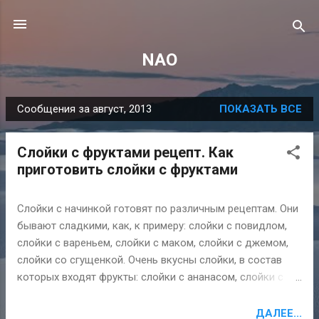
К основному контенту
NAO
Сообщения за август, 2013
ПОКАЗАТЬ ВСЕ
С
о
Слойки с фруктами рецепт. Как
о
приготовить слойки с фруктами
б
щ
Слойки с начинкой готовят по различным рецептам. Они
е
бывают сладкими, как, к примеру: слойки с повидлом,
н
слойки с вареньем, слойки с маком, слойки с джемом,
и
слойки со сгущенкой. Очень вкусны слойки, в состав
я
которых входят фрукты: слойки с ананасом, слойки с
бананом, слойки с вишней, слойки с лимоном, слойки с
яблоками. Как приготовить рецепт слоек с фруктами,
ДАЛЕЕ...