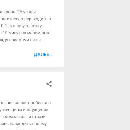
 кровь. Её ягоды
пятственно переходить в
Т: 1 столовую ложку
е 10 минут на малом огне.
ежду приёмами пищи. 2.
сть. У тех, кто
как минимум вдвое.
ДАЛЕЕ...
м – прибавлять в талии и
е марганца. Но всё дело
ление на свет ребёнка в
я у женщины и ощущение
ые комплексы и страхи.
оязнь навредить своему