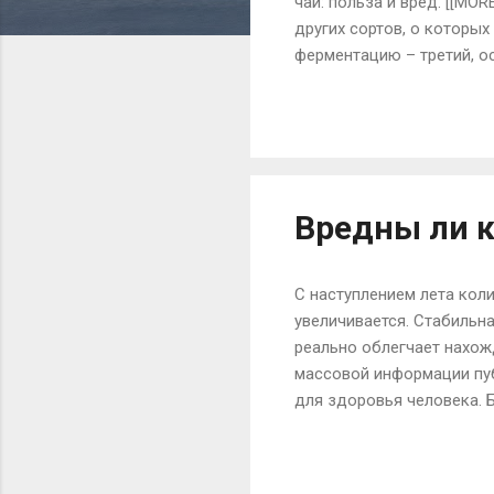
чай: польза и вред. [[MO
других сортов, о которы
ферментацию – третий, ос
многом зависят цвет и вк
делают из почек или тол
Фуцзянь. Сегодня известе
словам китайцев, это уже
напитка принадлежит бел
Вредны ли 
С наступлением лета кол
увеличивается. Стабильна
реально облегчает нахож
массовой информации пуб
для здоровья человека. Б
кондиционирования распр
невозможно. К подобной 
которые находятся в воз