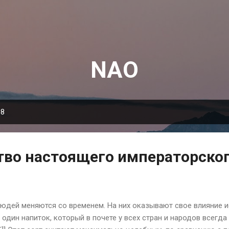
К основному контенту
NAO
08
тво настоящего императорског
юдей меняются со временем. На них оказывают свое влияние ис
 один напиток, который в почете у всех стран и народов всегда 