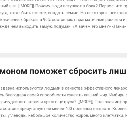
ный шаг. [[MORE]] Почему люди вступают в брак? Первое, что п
руга, хотят быть вместе, создать семью. Но некоторые психоло
аключенных браков, а 90% составляют прагматичные расчеты и 
режде чем выходить замуж, подумай: «А зачем это мне?» «Пани
ушки и женщины выходят замуж: «Так делают все». Женщина с
 «общественного мнения» в лице родителей, подруг, коллег, з
опавшееся предложение. Успешность такого брака колеблется 
 в зависимости от готовности женщины строить отношения и ле
ин из самых популярных мотивов брака...
имоном поможет сбросить лиш
 издавна используются людьми в качестве эффективного лекарс
сь благодаря своей способности сжигать лишний жир. Имбирь 
 причудливого корня и яркого цитруса? [[MORE]] Полезная инфо
м составе присутствует не менее 400 полезных веществ. Корень
ы, углеводы, небольшое количество жиров, много клетчатки.
ь В-группу, аскорбиновую кислоту, токоферол, витамин К). Он 