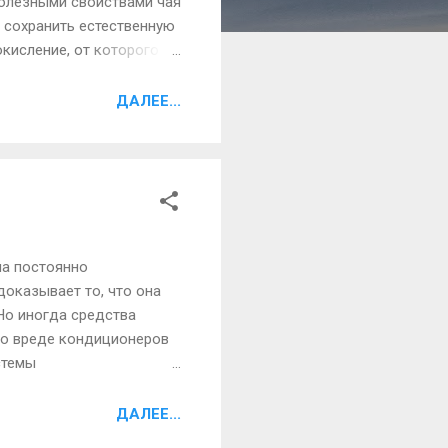
 полезными свойствами чая
т сохранить естественную
окисление, от которого во
чая в том, что его
вают в горной провинции
ДАЛЕЕ...
ипет, например), но, по
еди видов этого ценного
ма постоянно
доказывает то, что она
Но иногда средства
 о вреде кондиционеров
стемы
ь которую практически
ситься серьезно. Вирусы,
ДАЛЕЕ...
х кондиционеров. В том