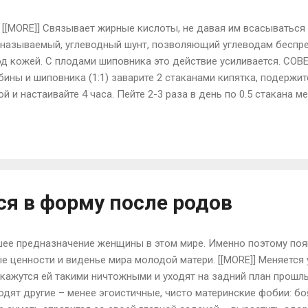
ORE]] Связывает жирные кислоты, не давая им всасываться в
 называемый, углеводный шунт, позволяющий углеводам беспре
д кожей. С плодами шиповника это действие усиливается. СОВЕ
бины и шиповника (1:1) заварите 2 стаканами кипятка, подержит
й и настаивайте 4 часа. Пейте 2-3 раза в день по 0.5 стакана м
о накапливать марганец, который помогает сохранять стройно
шним весом, содержание этого минерала в организме снижено 
ки поглощать глюкозу и не дает им “затариваться” жиром, а на
еллюлитом. Микроэлемент цинк усиливает и продлевает действи
ет похудеть, учёные советуют принимать ...
ся в форму после родов
ее предназначение женщины в этом мире. Именно поэтому появ
е ценности и виденье мира молодой матери. [[MORE]] Меняетс
 кажутся ей такими ничтожными и уходят на задний план прошл
одят другие – менее эгоистичные, чисто материнские фобии: б