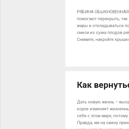
РЯБИНА ОБЫКНОВЕННАЯ [[M
помогают перекрыть, так
жиры и откладываться по
смеси из сухих плодов ря
Снимите, накройте крышко
БАКЛАЖАНЫ Имеют свойств
безуспешно борется с ли
Марганец заставляет клет
бедрах и обзаводиться ц
в пропорции! Тем, кто хоч
Как вернуть
Дать новую жизнь – высш
корне изменяет жизненны
себя с этом мире, потому
Правда, им на смену прих