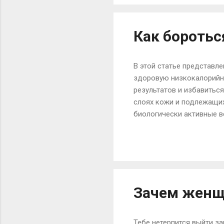
случае если человек не 
кондиционер, то опасност
Как боротьс
В этой статье представл
здоровую низкокалорийну
результатов и избавитьс
слоях кожи и подлежащих
биологически активные в
Такой массаж проводится
становится шелковистой,
организма, пишет . Курс 
массаж проводится не ка
липовый или любой другой
Зачем женщ
Тебе нетерпится выйти за