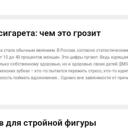
 калий, фосфор, магний, железо, кальций, цинк и пр. Корень 
укта зависит от его состояния – в 100 г свежего корня присутст
 ценность сухого корня увеличивается почти в 4 раза (она сос
имбирь для фигуры? Он ускор...
игарета: чем это грозит
 стала обычным явлением. В России, согласно статистическим
от 15 до 40 процентов женщин. Эти цифры пугают. Ведь куряща
лько собственному здоровью, но и здоровью своих детей. [[MO
енских зубках – кто-то пытается пережить стресс, кто-то кури
жность поймать вдохновение… Однако вне зависимости от прич
 табака травит свой организм и уменьшает свои шансы быть зд
зм биологически сильнее мужского, однако, курение наносит 
м сильной половины человечества. Объем легких у нас меньше,
 процесс отравления организма проходит быстрее. Курение и к
е заядлую курильщицу. Курение — вдых...
в для стройной фигуры