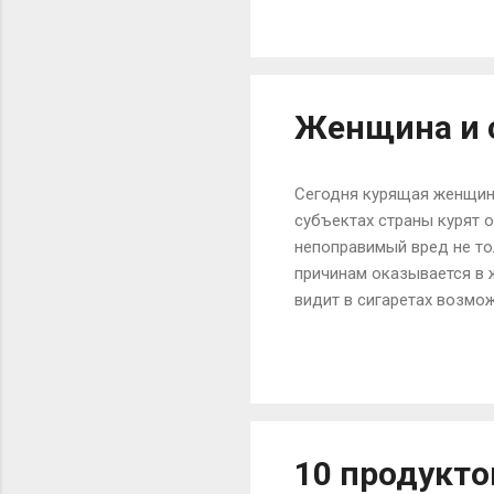
микро- и макроэлементы –
масло. Калорийность прод
время как энергетическая
ккал/100 г). Чем полезен 
Женщина и с
Сегодня курящая женщина
субъектах страны курят 
непоправимый вред не то
причинам оказывается в ж
видит в сигаретах возмо
курить, каждая из жертв
матерью. Женский органи
вред, чем представителя
процессов выше, поэтому
очередь выдает в женщин
10 продукто