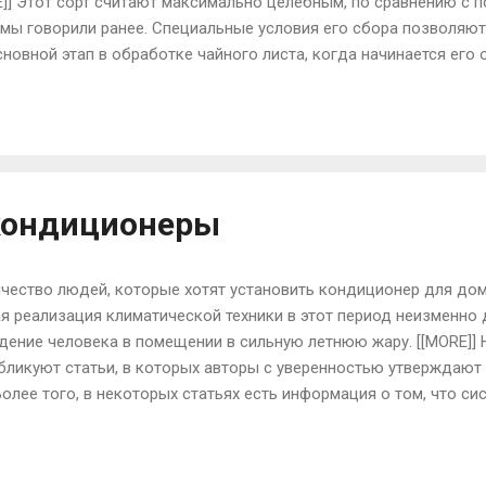
RE]] Этот сорт считают максимально целебным, по сравнению с
х мы говорили ранее. Специальные условия его сбора позволяю
новной этап в обработке чайного листа, когда начинается его 
усовые качества напитка. Таинство настоящего императорского 
ько что появившихся листиков чайных кустов, которые выращи
н белый чай, собранный в других провинциях, и даже странах (Ег
 совсем не тот элитный императорский эликсир. Первенство ср
ому чаю «Серебрян...
кондиционеры
ичество людей, которые хотят установить кондиционер для до
я реализация климатической техники в этот период неизменно 
дение человека в помещении в сильную летнюю жару. [[MORE]] 
ликуют статьи, в которых авторы с уверенностью утверждают
олее того, в некоторых статьях есть информация о том, что си
остраняют легочную болезнь («болезнь легионеров»), вылечит
информации, в частности как к любой другой, необходимо отно
духе, вполне могут распространяться без помощи установленны