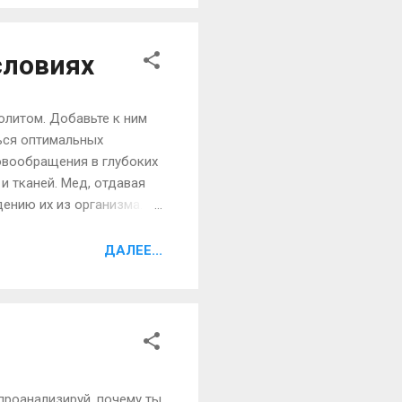
времени выключать
диционе...
словиях
юлитом. Добавьте к ним
ься оптимальных
овообращения в глубоких
и тканей. Мед, отдавая
ению их из организма.
нения медового массажа
 общее состояние
ДАЛЕЕ...
ень. Очень важно, что
- натуральный цветочный,
 проанализируй, почему ты