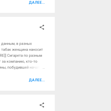
имбиря содержит эфирное
ДАЛЕЕ...
вует около 80 ккал, в то
тавляет около 330
 данным, в разных
я табак женщина наносит
RE]] Сигарета по разным
т за компанию, кто-то
ины, побудившей начать
оровой женой и здоровой
дамам гораздо больший
ДАЛЕЕ...
 скорость метаболических
расота Кожа в первую