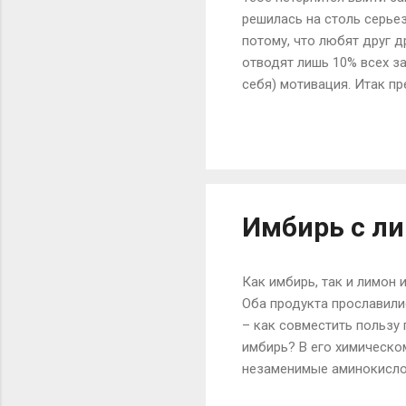
решилась на столь серьез
потому, что любят друг д
отводят лишь 10% всех з
себя) мотивация. Итак п
причины, по которым дев
социальных стереотипов и
соглашается на первое п
«полнейшая катастрофа»,
практически «с нуля». Од
Имбирь с л
Как имбирь, так и лимон
Оба продукта прославили
– как совместить пользу
имбирь? В его химическо
незаменимые аминокислот
витаминов (стоит выделит