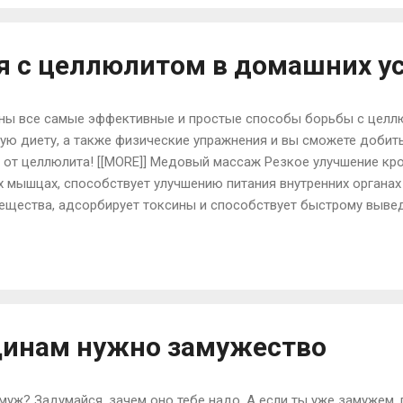
будет находиться под потоком холодного воздуха, а время от 
ь заболеть ему не грозит. Фильтры, которые установлены в кон
я с целлюлитом в домашних у
ены все самые эффективные и простые способы борьбы с целл
ю диету, а также физические упражнения и вы сможете добит
я от целлюлита! [[MORE]] Медовый массаж Резкое улучшение кр
 мышцах, способствует улучшению питания внутренних органах 
ещества, адсорбирует токсины и способствует быстрому вывед
 для увеличения лимфотока и чистки кожи. Кожа после приме
 упругой и разглаживаются подкожные уплотнения, улучшается
медового массажа рассчитан на 15 сеансов, проводимых через д
ждый день, а именно через день. Что нужно для массажа? Мед 
, без добавок и обязательно не засахарившийся. В ...
инам нужно замужество
муж? Задумайся, зачем оно тебе надо. А если ты уже замужем,