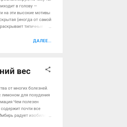
риходит в голову —
ги на эти высокие мотивы
скрытая (иногда от самой
» раскрывает типичные
тановится заложницей
накомых и незнакомых. И
ДАЛЕЕ...
от «очень хорошо» до
леять чувство
ний вес
тва от многих болезней.
с лимоном для похудения
рмация Чем полезен
 содержит почти все
 Имбирь радует изобилием
имеет в своем составе