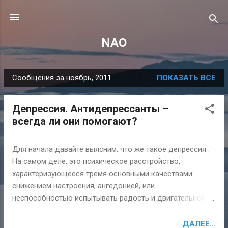
К основному контенту
NAO
Сообщения за ноябрь, 2011
ПОКАЗАТЬ ВСЕ
С
о
Депрессия. Антидепрессанты –
о
всегда ли они помогают?
б
щ
Для начала давайте выясним, что же такое депрессия .
е
На самом деле, это психическое расстройство,
н
характеризующееся тремя основными качествами:
и
снижением настроения, ангедонией, или
я
неспособностью испытывать радость и двигательной
заторможенностью. [[MORE]] Также понижается
самооценка, теряется интерес к жизни. В большинстве
ДАЛЕЕ...