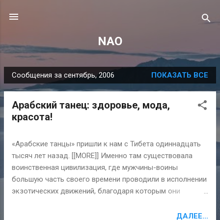
К основному контенту
NAO
Сообщения за сентябрь, 2006
ПОКАЗАТЬ ВСЕ
С
о
Арабский танец: здоровье, мода,
о
красота!
б
щ
«Арабские танцы» пришли к нам с Тибета одиннадцать
е
тысяч лет назад. [[MORE]] Именно там существовала
н
воинственная цивилизация, где мужчины-воины
и
большую часть своего времени проводили в исполнении
я
экзотических движений, благодаря которым они
настраивались на предстоящие сражения. В таком -
мужском и воинском - виде танцы попали в Пацифиду,
ДАЛЕЕ...