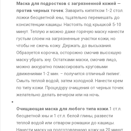
Маска для подростков с загрязненной кожей —
против черных точек
. Заварить кипятком 1-2 стол.
ложки бесцветной хны, тщательно перемешать до
консистенции кашицы. Настоять под крышкой 5-10
минут. Теплую и можно даже горячую маску нанести
густым слоем на загрязненные участки кожи, но
чтобы не сжечь кожу. Держать до высыхания.
Образуется корочка, осторожно смочив высохшую
маску убрать хну. Остатками маски, смочив лицо,
можно аккуратно помассировать круговыми
движениями 1-2 мин. – получится отличный пилинг.
Смыть теплой водой, затем холодной. Нанести крем
по типу кожи. Процедуру очищения от черных точек
желательно делать вечером или на ночь.
Очищающая маска для любого типа кожи.
1 ст.л.
бесцветной хны и 1 ст.л. белой глины, развести
теплой водой или отваром ромашки до кашицы.
Нанести маску на подготовленную кожу на 20 минут.