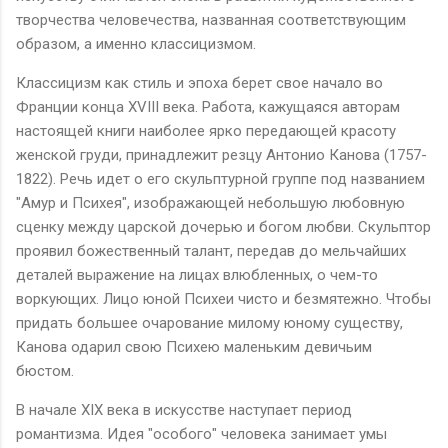
творчества человечества, названная соответствующим
образом, а именно классицизмом.
Классицизм как стиль и эпоха берет свое начало во
Франции конца XVIII века. Работа, кажущаяся авторам
настоящей книги наиболее ярко передающей красоту
женской груди, принадлежит резцу Антонио Канова (1757-
1822). Речь идет о его скульптурной группе под названием
"Амур и Психея", изображающей небольшую любовную
сценку между царской дочерью и богом любви. Скульптор
проявил божественный талант, передав до мельчайших
деталей выражение на лицах влюбленных, о чем-то
воркующих. Лицо юной Психеи чисто и безмятежно. Чтобы
придать большее очарование милому юному существу,
Канова одарил свою Психею маленьким девичьим
бюстом.
В начале XIX века в искусстве наступает период
романтизма. Идея "особого" человека занимает умы