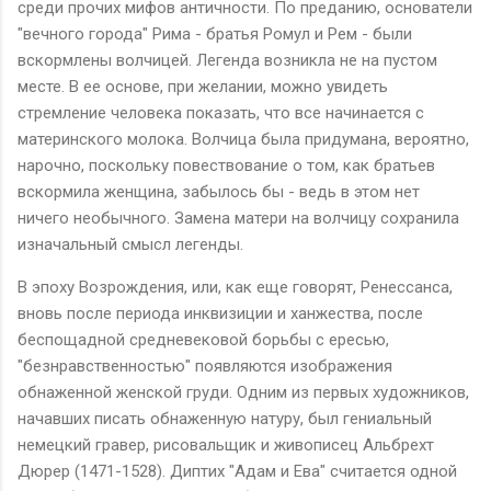
среди прочих мифов античности. По преданию, основатели
"вечного города" Рима - братья Ромул и Рем - были
вскормлены волчицей. Легенда возникла не на пустом
месте. В ее основе, при желании, можно увидеть
стремление человека показать, что все начинается с
материнского молока. Волчица была придумана, вероятно,
нарочно, поскольку повествование о том, как братьев
вскормила женщина, забылось бы - ведь в этом нет
ничего необычного. Замена матери на волчицу сохранила
изначальный смысл легенды.
В эпоху Возрождения, или, как еще говорят, Ренессанса,
вновь после периода инквизиции и ханжества, после
беспощадной средневековой борьбы с ересью,
"безнравственностью" появляются изображения
обнаженной женской груди. Одним из первых художников,
начавших писать обнаженную натуру, был гениальный
немецкий гравер, рисовальщик и живописец Альбрехт
Дюрер (1471-1528). Диптих "Адам и Ева" считается одной