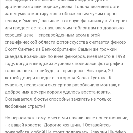
эротического или порножурнала. Голова знаменитости
затем умело монтируется с обнаженным чужим порно-
телом, и "умелец" засылает готовую фальшивку в Интернет
или продает ее так называемым таблоидам по довольно
хорошей цене. Непревзойденным асом в этой
специфической области фотоискусства считается фейкер
Скотт Сантенс из Великобритании. Самый же громкий
скандал, возникший по вине фейкеров, имел место в 1998
году, когда в шведских журналах появилась фотография
топлесс не кого-нибудь, а... принцессы Виктории, 20-
летней дочери шведского короля Карла-Густава. К
счастью, несложная экспертиза разоблачила монтаж, и
доброе имя дочери короля удалось восстановить.
Оказывается, бюсты способны зажигать не только
любовные страсти!
Но вернемся к тому, с чего мы начали наше повествование,
- к вашей красоте. Дорогие женщины! Оставайтесь,
пожалуйста, собой! Не стоит подражать Клаудии Шиффер,