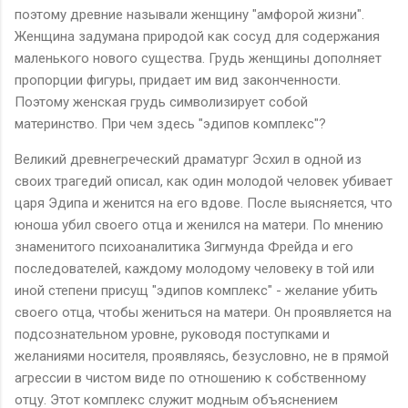
поэтому древние называли женщину "амфорой жизни".
Женщина задумана природой как сосуд для содержания
маленького нового существа. Грудь женщины дополняет
пропорции фигуры, придает им вид законченности.
Поэтому женская грудь символизирует собой
материнство. При чем здесь "эдипов комплекс"?
Великий древнегреческий драматург Эсхил в одной из
своих трагедий описал, как один молодой человек убивает
царя Эдипа и женится на его вдове. После выясняется, что
юноша убил своего отца и женился на матери. По мнению
знаменитого психоаналитика Зигмунда Фрейда и его
последователей, каждому молодому человеку в той или
иной степени присущ "эдипов комплекс" - желание убить
своего отца, чтобы жениться на матери. Он проявляется на
подсознательном уровне, руководя поступками и
желаниями носителя, проявляясь, безусловно, не в прямой
агрессии в чистом виде по отношению к собственному
отцу. Этот комплекс служит модным объяснением