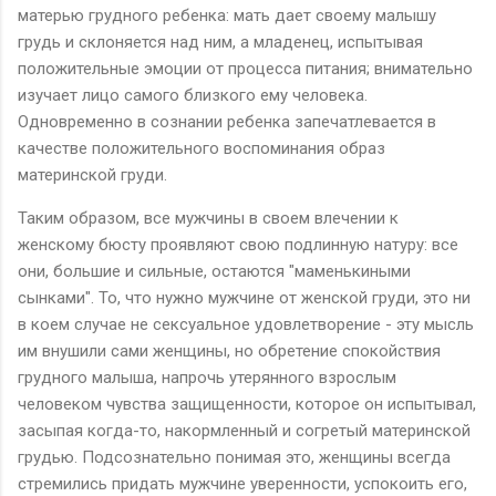
матерью грудного ребенка: мать дает своему малышу
грудь и склоняется над ним, а младенец, испытывая
положительные эмоции от процесса питания; внимательно
изучает лицо самого близкого ему человека.
Одновременно в сознании ребенка запечатлевается в
качестве положительного воспоминания образ
материнской груди.
Таким образом, все мужчины в своем влечении к
женскому бюсту проявляют свою подлинную натуру: все
они, большие и сильные, остаются "маменькиными
сынками". То, что нужно мужчине от женской груди, это ни
в коем случае не сексуальное удовлетворение - эту мысль
им внушили сами женщины, но обретение спокойствия
грудного малыша, напрочь утерянного взрослым
человеком чувства защищенности, которое он испытывал,
засыпая когда-то, накормленный и согретый материнской
грудью. Подсознательно понимая это, женщины всегда
стремились придать мужчине уверенности, успокоить его,