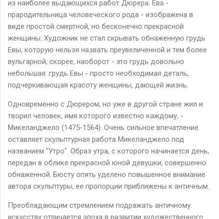
из наиболее выдающихся работ Дюрера. Ева -
прародительница человеческого рода - изображена в
виде простой смертной, но бесконечно прекрасной
женщины. Художник не стал скрывать обнаженную грудь
Евы, которую нельзя назвать преувеличенной и тем более
вульгарной, скорее, наоборот - это грудь довольно
небольшая: грудь Евы - просто необходимая деталь,
подчеркивающая красоту женщины, дающей жизнь.
Одновременно с Дюрером, но уже в другой стране жил и
творил человек, имя которого известно каждому, -
Микеланджело (1475-1564). Очень сильное впечатление
оставляет скульптурная работа Микеланджело под
названием "Утро". Образ утра, с которого начинается день,
передан в облике прекрасной юной девушки, совершенно
обнаженной. Бюсту опять уделено повышенное внимание
автора скульптуры, ее пропорции приближены к античным.
Преобладающим стремлением подражать античному
искусству отличается эпоха в развитии художественного