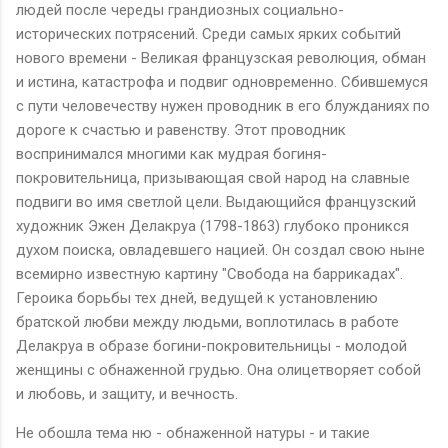
людей после череды грандиозных социально-
исторических потрясений. Среди самых ярких событий
нового времени - Великая французская революция, обман
и истина, катастрофа и подвиг одновременно. Сбившемуся
с пути человечеству нужен проводник в его блужданиях по
дороге к счастью и равенству. Этот проводник
воспринимался многими как мудрая богиня-
покровительница, призывающая свой народ на славные
подвиги во имя светлой цели. Выдающийся французский
художник Эжен Делакруа (1798-1863) глубоко проникся
духом поиска, овладевшего нацией. Он создал свою ныне
всемирно известную картину "Свобода на баррикадах".
Героика борьбы тех дней, ведущей к установлению
братской любви между людьми, воплотилась в работе
Делакруа в образе богини-покровительницы - молодой
женщины с обнаженной грудью. Она олицетворяет собой
и любовь, и защиту, и вечность.
Не обошла тема ню - обнаженной натуры - и такие