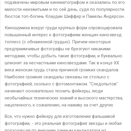
подхвачены мировым кинематографом и оказались по его
милости неизжитыми и по сей день, судя по популярности
бюстов топ-богинь Клаудии Шиффер и Памелы Андерсон.
Киношумиха вокруг груди крупных форм спровоцировала
повышенный интерес к фотографиям женщин-кинозвезд
топлесс (с обнаженной грудью). Причем некоторые
предприимчивые фотографы не брезгуют никакими
методами, чтобы добыть такие фотографии, и буквально
шпионят за несчастными кинозвездами. Так в конце XX
века женская грудь стала причиной громких скандалов.
Наиболее громкие скандалы связаны не столько с
фотографией, сколько с фотомонтажом. "Следопытов"
начинают основательно теснить фейкеры, люди
необычайных технических знаний и высокого мастерства,
нацеленного, к сожалению, на наживу за счет других.
Все, что нужно фейкеру для изготовления фальшивой
фотографии, - это реальная фотография звезды и любая
подходящая по внешним данным кандидатура из