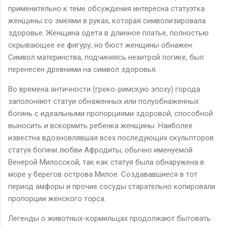
применительно к теме обсуждения интересна статуэтка
женщины со змеями в руках, которая символизировала
здоровье. Женщина одета в длинное платье, полностью
скрывающее ее фигуру, но бюст женщины обнажен.
Символ материнства, подчиняясь нехитрой логике, был
перенесен древними на символ здоровья.
Во времена античности (греко-римскую эпоху) города
заполоняют статуи обнаженных или полуобнаженных
богинь с идеальными пропорциями здоровой, способной
выносить и вскормить ребенка женщины. Наиболее
известна вдохновлявшая всех последующих скульпторов
статуя богини любви Афродиты, обычно именуемой
Венерой Милосской, так как статуя была обнаружена в
море у берегов острова Милое. Создававшиеся в тот
период амфоры и прочие сосуды старательно копировали
пропорции женского торса.
Легенды о животных-кормильцах продолжают бытовать