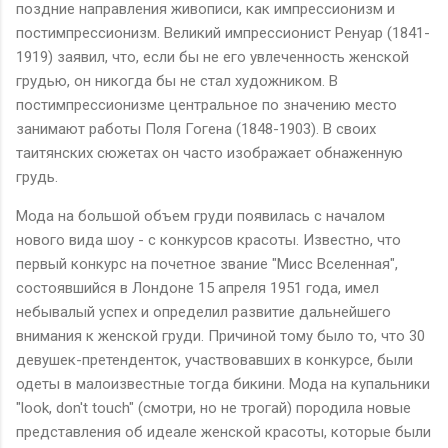
поздние направления живописи, как импрессионизм и
постимпрессионизм. Великий импрессионист Ренуар (1841-
1919) заявил, что, если бы не его увлеченность женской
грудью, он никогда бы не стал художником. В
постимпрессионизме центральное по значению место
занимают работы Поля Гогена (1848-1903). В своих
таитянских сюжетах он часто изображает обнаженную
грудь.
Мода на большой объем груди появилась с началом
нового вида шоу - с конкурсов красоты. Известно, что
первый конкурс на почетное звание "Мисс Вселенная",
состоявшийся в Лондоне 15 апреля 1951 года, имел
небывалый успех и определил развитие дальнейшего
внимания к женской груди. Причиной тому было то, что 30
девушек-претенденток, участвовавших в конкурсе, были
одеты в малоизвестные тогда бикини. Мода на купальники
"look, don't touch" (смотри, но не трогай) породила новые
представления об идеале женской красоты, которые были