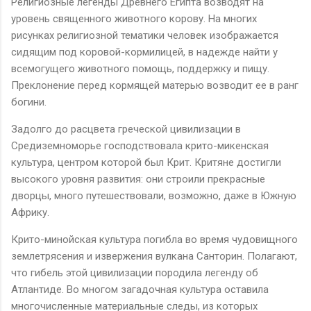
Религиозные легенды Древнего Египта возводят на
уровень священного животного корову. На многих
рисунках религиозной тематики человек изображается
сидящим под коровой-кормилицей, в надежде найти у
всемогущего животного помощь, поддержку и пищу.
Преклонение перед кормящей матерью возводит ее в ранг
богини.
Задолго до расцвета греческой цивилизации в
Средиземноморье господствовала крито-микенская
культура, центром которой был Крит. Критяне достигли
высокого уровня развития: они строили прекрасные
дворцы, много путешествовали, возможно, даже в Южную
Африку.
Крито-минойская культура погибла во время чудовищного
землетрясения и извержения вулкана Санторин. Полагают,
что гибель этой цивилизации породила легенду об
Атлантиде. Во многом загадочная культура оставила
многочисленные материальные следы, из которых