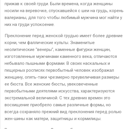
прижав к своей груди. Были времена, когда женщины
носили на веревочке, спускавшейся с шеи на грудь, корень
валерианы, для того чтобы любимый мужчина мог найти у
них на груди успокоение.
Преклонение перед женской грудью имеет более древние
корни, чем фаллические культы. Знаменитые
неолитические "венеры", каменные фигурки женщин,
изготовленные мужчинами каменного века, отличаются
небывало пышными формами. В своих наскальных и
пещерных росписях первобытный человек изображал
женщину, опять-таки чрезмерно преувеличивая размеры
ее бюста. Все женские бюсты, увековеченные
первобытными деятелями искусства, характеризуются
экстремальной величиной. С тех древних времен это
восхищение приобрело самые различные формы, но
всегда сохраняло прежний вид преклонения перед ролью
жен-шины как матери, защитницы и кормилицы.