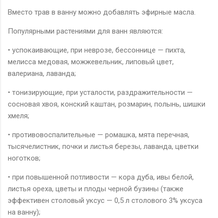
Вместо трав в ванну можно добавлять эфирные масла.
Популярными растениями для ванн являются:
• успокаивающие, при неврозе, бессоннице — пихта,
мелисса медовая, можжевельник, липовый цвет,
валериана, лаванда;
• тонизирующие, при усталости, раздражительности —
сосновая хвоя, конский каштан, розмарин, полынь, шишки
хмеля;
• противовоспалительные — ромашка, мята перечная,
тысячелистник, почки и листья березы, лаванда, цветки
ноготков;
• при повышенной потливости — кора дуба, ивы белой,
листья ореха, цветы и плоды черной бузины (также
эффективен столовый уксус — 0,5 л столового 3% уксуса
на ванну);