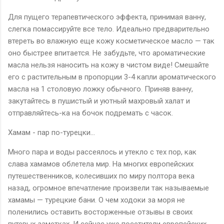
Для пущего терапевтического эффекта, принимая ванну,
слегка помассируйте все тело. Идеально предварительно
втереть во влажную еще кожу косметическое масло — так
оно быстрее впитается. Не забудьте, что ароматические
масла нельзя наносить на кожу в чистом виде! Смешайте
его с растительным в пропорции 3-4 капли ароматического
масла на 1 столовую ложку обычного. Приняв ванну,
закутайтесь в пушистый и уютный махровый халат и
отправляйтесь-ка на бочок подремать с часок.
Хамам - пар по-турецки...
Много пара и воды рассеялось и утекло с тех пор, как
слава хамамов облетела мир. На многих европейских
путешественников, колесивших по миру полтора века
назад, огромное впечатление произвели так называемые
хамамы — турецкие бани. О чем ходоки за моря не
поленились оставить восторженные отзывы в своих
путевых заметках. И сейчас уже посетители европейских