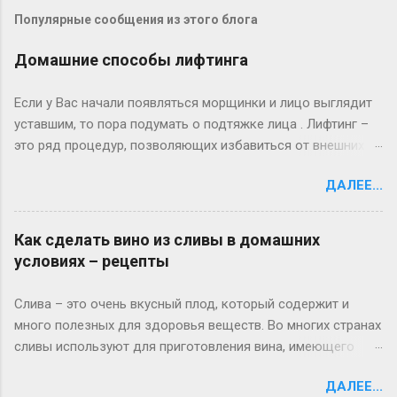
Популярные сообщения из этого блога
Домашние способы лифтинга
Если у Вас начали появляться морщинки и лицо выглядит
уставшим, то пора подумать о подтяжке лица . Лифтинг –
это ряд процедур, позволяющих избавиться от внешних
недостатков кожи. По разным причинам (возрастное
ДАЛЕЕ...
старение, фото – старение, неправильный уход и так
далее) у каждого человека со временем кожа теряет
эластичность. Мимические мышцы, поддерживающие
Как сделать вино из сливы в домашних
кожу, ослабевают. И кожа под действием силы тяжести
условиях – рецепты
обвисает вниз – образуются морщины и складки.
Естественно, возникает мысль: как улучшить внешний вид
Слива – это очень вкусный плод, который содержит и
кожи и избавиться от недостатков. Первый правильный
много полезных для здоровья веществ. Во многих странах
шаг в этом направление - проанализировать разные
сливы используют для приготовления вина, имеющего
методики лифтинга кожи лица и выбрать для себя самый
насыщенный вкус и яркий аромат. Если вам интересно, как
подходящий в соответствии с запросами и
ДАЛЕЕ...
сделать вино из сливы в домашних условиях, вы сможете