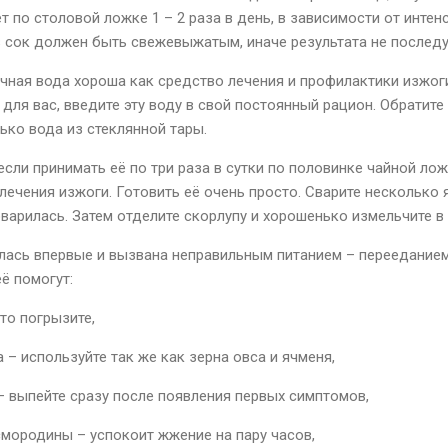
 по столовой ложке 1 – 2 раза в день, в зависимости от интен
з сок должен быть свежевыжатым, иначе результата не последу
чная вода хороша как средство лечения и профилактики изжоги
для вас, введите эту воду в свой постоянный рацион. Обратит
ько вода из стеклянной тары.
 если принимать её по три раза в сутки по половинке чайной ло
чения изжоги. Готовить её очень просто. Сварите несколько я
варилась. Затем отделите скорлупу и хорошенько измельчите в 
вилась впервые и вызвана неправильным питанием – переедание
ё помогут:
то погрызите,
– используйте так же как зерна овса и ячменя,
– выпейте сразу после появления первых симптомов,
смородины – успокоит жжение на пару часов,