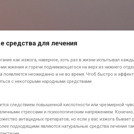
К основному контенту
е средства для лечения
гание как изжога, наверное, хоть раз в жизни испытывал кажды
ии жжения и горечи поднимающегося на верх из нижнего отде
а появляется неожиданно и не во время. Чтоб быстро и эффект
иться с некоторыми народными средствами.
яется следствием повышенной кислотности или чрезмерной чув
азличными стрессами и психологическим напряжением. Конечно,
ожество антацидных препаратов, но если у вас изжога бывает 
Более подходящими являются натуральные средства лечения так
лактации.