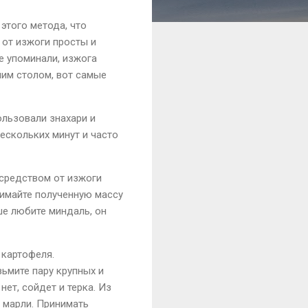
этого метода, что
 от изжоги просты и
е упоминали, изжога
шим столом, вот самые
ользовали знахари и
нескольких минут и часто
 средством от изжоги
нимайте полученную массу
ше любите миндаль, он
 картофеля.
зьмите пару крупных и
ет, сойдет и терка. Из
 марли. Принимать