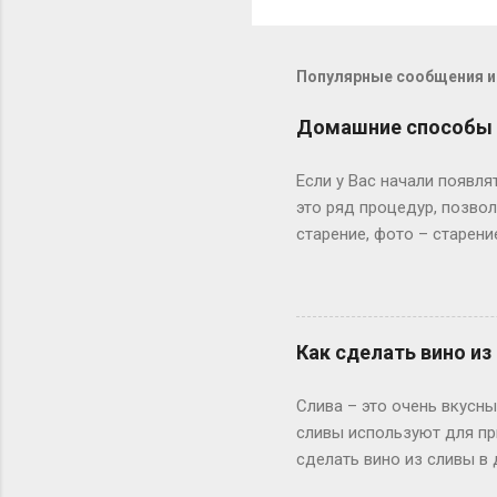
Популярные сообщения из
Домашние способы 
Если у Вас начали появля
это ряд процедур, позво
старение, фото – старени
эластичность. Мимическ
обвисает вниз – образую
и избавиться от недоста
лифтинга кожи лица и вы
Как сделать вино и
[[MORE]] В домашних усл
результата. Но при таких
Слива – это очень вкусн
проведения соответствую
сливы используют для пр
сделать вино из сливы в
домашнего вина могут ок