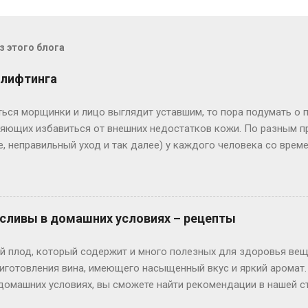
 этого блога
лифтинга
ться морщинки и лицо выглядит уставшим, то пора подумать о п
ляющих избавиться от внешних недостатков кожи. По разным п
е, неправильный уход и так далее) у каждого человека со врем
ие мышцы, поддерживающие кожу, ослабевают. И кожа под дей
тся морщины и складки. Естественно, возникает мысль: как ул
тков. Первый правильный шаг в этом направление - проанализи
брать для себя самый подходящий в соответствии с запросами
з сливы в домашних условиях – рецепты
овиях лифтинг кожи лица можно проводить достаточно эффекти
 условиях длительное время (2 – 4 месяца) нужна и самодисципл
ый плод, который содержит и много полезных для здоровья вещ
щих процедур, пишет Лифтинг кожи лица надо ...
иготовления вина, имеющего насыщенный вкус и яркий аромат. 
 домашних условиях, вы сможете найти рекомендации в нашей с
азаться вам весьма полезными. Такое вино можно сделать в ра