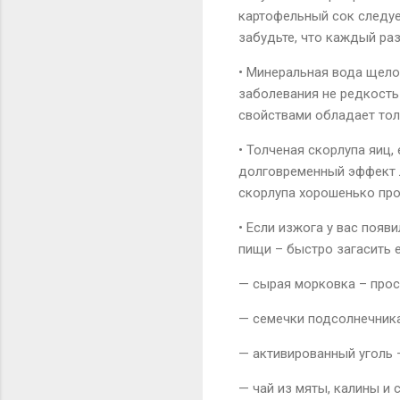
картофельный сок следует
забудьте, что каждый ра
• Минеральная вода щело
заболевания не редкость 
свойствами обладает тол
• Толченая скорлупа яиц,
долговременный эффект ле
скорлупа хорошенько про
• Если изжога у вас поя
пищи – быстро загасить е
— сырая морковка – прос
— семечки подсолнечника 
— активированный уголь 
— чай из мяты, калины и 