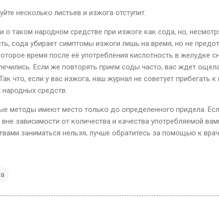
йте несколько листьев и изжога отступит.
и о таком народном средстве при изжоге как сода, но, несмотр
ть, сода убирает симптомы изжоги лишь на время, но не предо
которое время после её употребления кислотность в желудке с
 лечились. Если же повторять прием соды часто, вас ждет ощела
Так что, если у вас изжога, наш журнал не советует прибегать 
х народных средств.
ые методы имеют место только до определенного придела. Есл
я вне зависимости от количества и качества употребляемой ва
вами заниматься нельзя, лучше обратитесь за помощью к врач
та