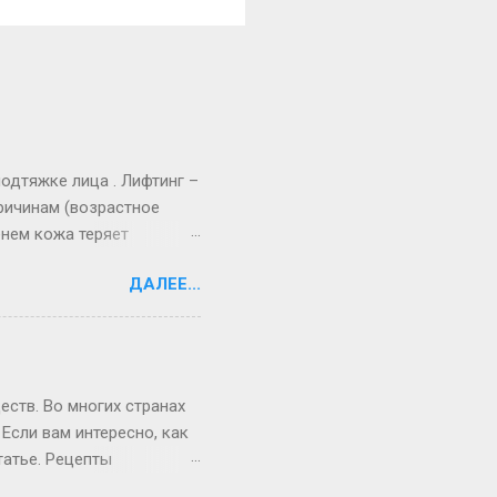
одтяжке лица . Лифтинг –
ричинам (возрастное
енем кожа теряет
ствием силы тяжести
ДАЛЕЕ...
учшить внешний вид кожи
ровать разные методики
 и возможностями.
вно и добиться отличного
ина – для регулярного
еств. Во многих странах
Если вам интересно, как
татье. Рецепты
зных вариантах –