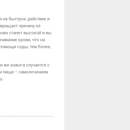
я на быстрое действие и
твращает причину её
нова станет высокой и вы
чивание крови, что на
к помощи соды, тем более,
и же изжога случается с
ми пищи – самолечением
у.