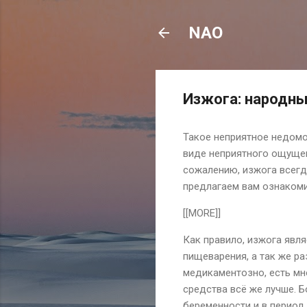
NAO
Изжога: народны
Такое неприятное недомо
виде неприятного ощущен
сожалению, изжога всегд
предлагаем вам ознаком
[[MORE]]
Как правило, изжога явл
пищеварения, а так же р
медикаментозно, есть мн
средства всё же лучше. 
беременности и в период 