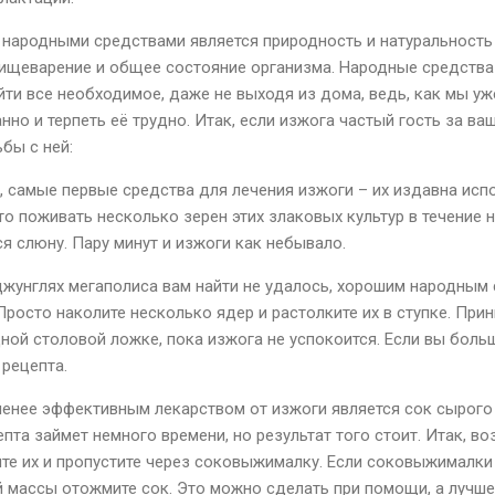
народными средствами является природность и натуральность 
пищеварение и общее состояние организма. Народные средства
йти все необходимое, даже не выходя из дома, ведь, как мы уж
но и терпеть её трудно. Итак, если изжога частый гость за ва
бы с ней:
е, самые первые средства для лечения изжоги – их издавна исп
это поживать несколько зерен этих злаковых культур в течение 
 слюну. Пару минут и изжоги как небывало.
 джунглях мегаполиса вам найти не удалось, хорошим народным
Просто наколите несколько ядер и растолките их в ступке. При
ной столовой ложке, пока изжога не успокоится. Если вы боль
 рецепта.
 менее эффективным лекарством от изжоги является сок сырого
пта займет немного времени, но результат того стоит. Итак, во
те их и пропустите через соковыжималку. Если соковыжималки н
 массы отожмите сок. Это можно сделать при помощи, а лучше