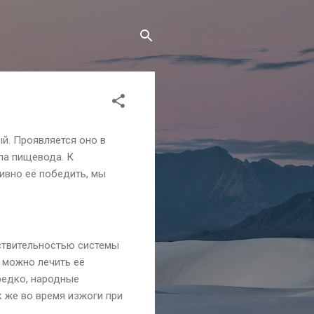
й. Проявляется оно в
ла пищевода. К
ивно её победить, мы
ствительностью системы
 можно лечить её
редко, народные
 же во время изжоги при